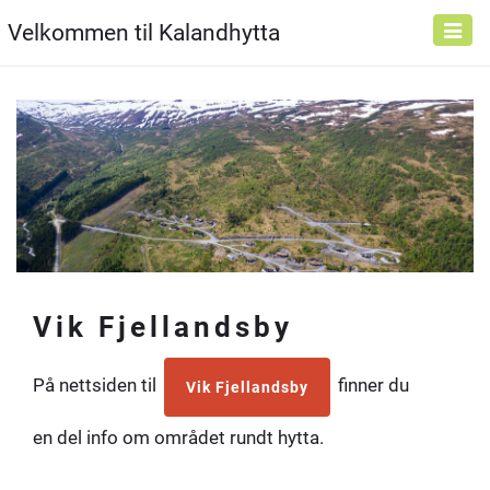
Velkommen til Kalandhytta
Toggle
naviga
Vik Fjellandsby
På nettsiden til
finner du
Vik Fjellandsby
en del info om området rundt hytta.