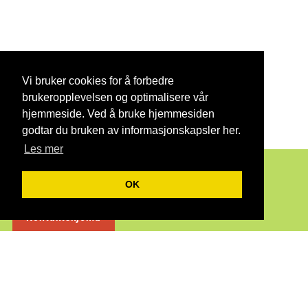
Vi bruker cookies for å forbedre
brukeropplevelsen og optimalisere vår
hjemmeside. Ved å bruke hjemmesiden
godtar du bruken av informasjonskapsler her.
Les mer
TOP
Kontakt oss gjerne her
OK
Kontaktskjema
Andre aktuelle nettsteder
Byggtorget