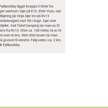
Fjellandsby ligger knappe 3 timer fra
gen sentrum. Kjør på E16. Etter Voss, ved
kjøring på Vinje, kjør inn på Rv13
rkdalsvegen) mot Vik i Sogn. Kjør over
fjellet. Ved Tistel Camping tar man av til
tre fra Rv13. Etter ca. 100 meter, ta av til
re over en bro. Rett etter broen tar man
å grusvei til venstre. Følg veien i ca. 2 km.
Vik Fjellandsby.