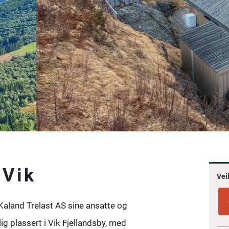
 Vik
Vei
 Kaland Trelast AS sine ansatte og
lig plassert i Vik Fjellandsby, med