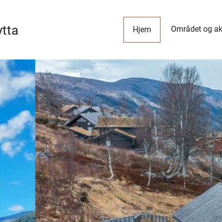
ytta
Området og akt
Hjem