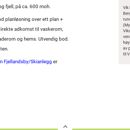
g fjell, på ca. 600 moh.
Vik 
Ber
od planløsning over ett plan +
rund
(My
direkte adkomst til vaskerom,
Vika
vens
baderom og hems. Utvendig bod.
høy
ten.
av p
til 
n Fjellandsby/Skianlegg
er